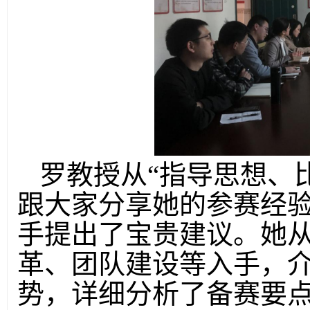
罗教授
从
“指导思想
、
跟大家分享她的
参赛
经
手提出了宝贵
建议
。
她
革
、
团队建设
等入手，
势，详细分析了备赛要