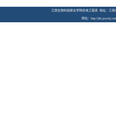
江西生物科技职业学院机电工程系. 地址：江西省南昌市莲
网址
：
http://jdx.jxswkj.co
Copyright 20