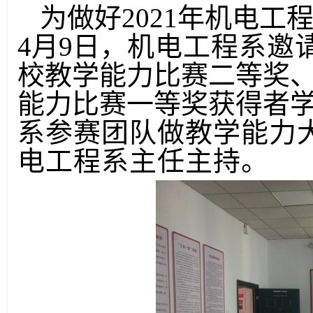
为做好
20
21
年
机电工
4月9日，
机电工程系
邀
校教学能力比赛
二等奖
能力比赛一等奖获得者
系参赛团队做
教学能力
电工程系主任主持。